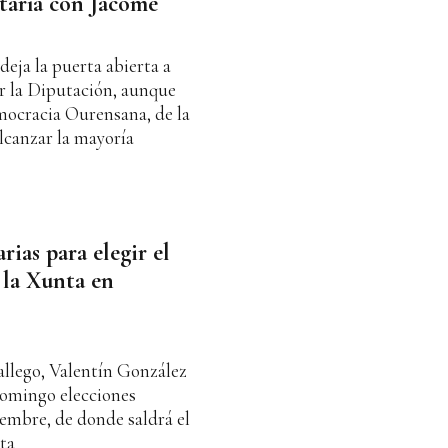
taría con Jácome
deja la puerta abierta a
r la Diputación, aunque
mocracia Ourensana, de la
lcanzar la mayoría
ias para elegir el
 la Xunta en
gallego, Valentín González
omingo elecciones
iembre, de donde saldrá el
ta