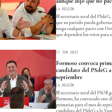
aunque dijo que no pac
LA REGIÓN
El secretario xeral del PSdeG, 
que su partido pueda goberna
niega cualquier pacto con De
que dependen los votos para a
11 JUN 2023
Formoso convoca primar
candidato del PSdeG a
septiembre
LA REGIÓN
El secretario xeral del PSOE 
Formoso, ha convocado este d
primarias para el mes de sept
candidato del PSdeG a la Xun