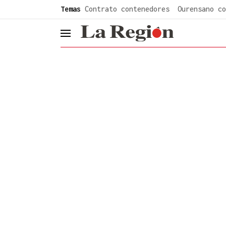
common.go-to-content
Temas
Contrato contenedores
Ourensano co
header.menu.open