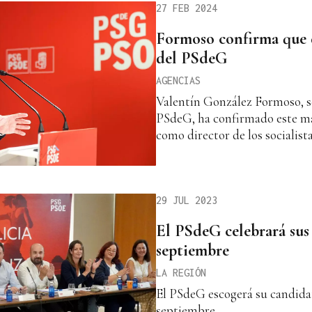
27 FEB 2024
Formoso confirma que d
del PSdeG
AGENCIAS
Valentín González Formoso, se
PSdeG, ha confirmado este ma
como director de los socialist
29 JUL 2023
El PSdeG celebrará sus 
septiembre
LA REGIÓN
El PSdeG escogerá su candidat
septiembre