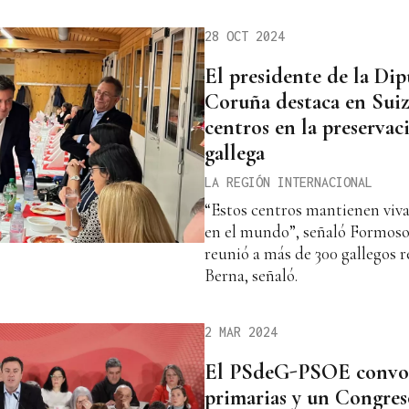
28 OCT 2024
El presidente de la Di
Coruña destaca en Suiza
centros en la preservac
gallega
LA REGIÓN INTERNACIONAL
“Estos centros mantienen viva 
en el mundo”, señaló Formoso
reunió a más de 300 gallegos r
Berna, señaló.
2 MAR 2024
El PSdeG-PSOE convoc
primarias y un Congres