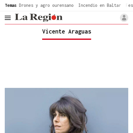
common.go-to-content
Temas
Drones y agro ourensano
Incendio en Baltar
Fes
header.menu.open
Vicente Araguas