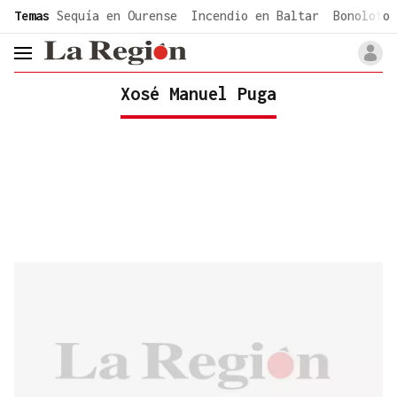
common.go-to-content
Temas
Sequía en Ourense
Incendio en Baltar
Bonoloto 
header.menu.open
Xosé Manuel Puga