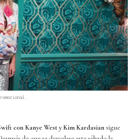
romocional.
 Swift con Kanye West y Kim Kardasian
sigue
espués de que se desvelase este sábado la