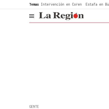
common.go-to-content
Temas
Intervención en Coren
Estafa en Bu
header.menu.open
GENTE