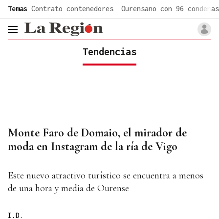
common.go-to-content
Temas
Contrato contenedores
Ourensano con 96 condenas
header.menu.open
Tendencias
Monte Faro de Domaio, el mirador de
moda en Instagram de la ría de Vigo
Este nuevo atractivo turístico se encuentra a menos
de una hora y media de Ourense
I.D.