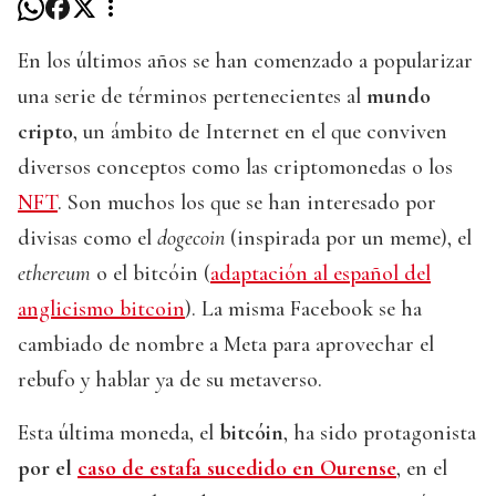
En los últimos años se han comenzado a popularizar
una serie de términos pertenecientes al
mundo
cripto
, un ámbito de Internet en el que conviven
diversos conceptos como las criptomonedas o los
NFT
. Son muchos los que se han interesado por
divisas como el
dogecoin
(inspirada por un meme), el
ethereum
o el bitcóin (
adaptación al español del
anglicismo bitcoin
). La misma Facebook se ha
cambiado de nombre a Meta para aprovechar el
rebufo y hablar ya de su metaverso.
Esta última moneda, el
bitcóin
, ha sido protagonista
por el
caso de estafa sucedido en Ourense
, en el