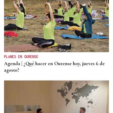
MODA
Black Friday 2025: el (ya no tan) secreto mejor
guardado del armario de las que más saben
PLANES EN OURENSE
Agenda | ¿Qué hacer en Ourense hoy, jueves 6 de
agosto?