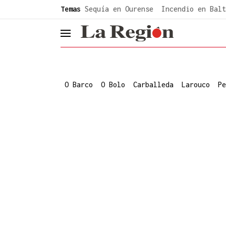
common.go-to-content
Temas
Sequía en Ourense
Incendio en Balt
header.menu.open
O Barco
O Bolo
Carballeda
Larouco
Pe