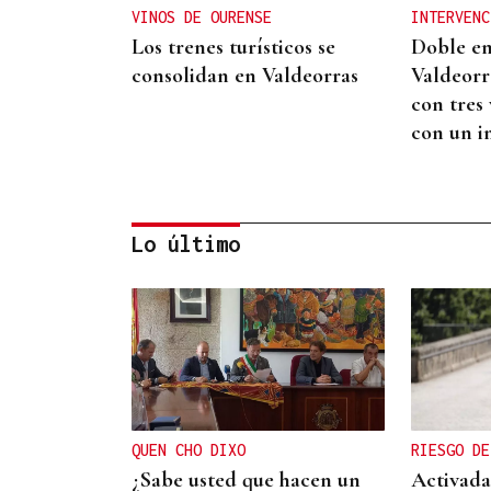
VINOS DE OURENSE
INTERVENC
Los trenes turísticos se
Doble e
consolidan en Valdeorras
Valdeorr
con tres
con un i
Lo último
ASOCIACIONES EMPRESARIALES
La Asociación Empresarial
de Valdeorras busca
continuar con la línea
QUEN CHO DIXO
RIESGO DE
actual de promoción
¿Sabe usted que hacen un
Activada 