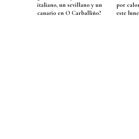
italiano, un sevillano y un
por calo
canario en O Carballiño?
este lune
GUERRA
Israel rechaza el plan de 15
puntos para Gaza
impulsado por Estados
Unidos