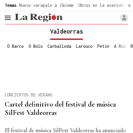
common.go-to-content
Temas
Nuevo varapalo a Jácome
Obras en la avenida de 
header.menu.open
Valdeorras
O Barco
O Bolo
Carballeda
Larouco
Petín
A Rúa
R
CONCIERTOS DE VERANO
Cartel definitivo del festival de música
SilFest Valdeorras
El festival de música SilFest Valdeorras ha anunciado