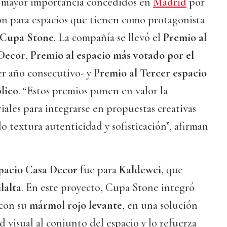
e mayor importancia concedidos en
Madrid
por
n para espacios que tienen como protagonista
 Cupa Stone
. La compañía se llevó el
Premio al
 Decor
,
Premio al espacio más votado por el
er año consecutivo- y
Premio al Tercer espacio
lico
. “Estos premios ponen en valor la
iales para integrarse en propuestas creativas
o textura autenticidad y sofisticación”, afirman
pacio Casa Decor
fue para
Kaldewei
, que
lalta
. En este proyecto, Cupa Stone integró
 con su
mármol rojo levante
, en una solución
 visual al conjunto del espacio y lo refuerza