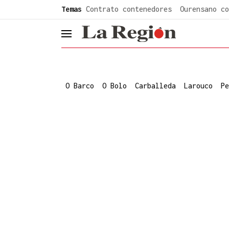
common.go-to-content
Temas
Contrato contenedores
Ourensano co
header.menu.open
O Barco
O Bolo
Carballeda
Larouco
Pe