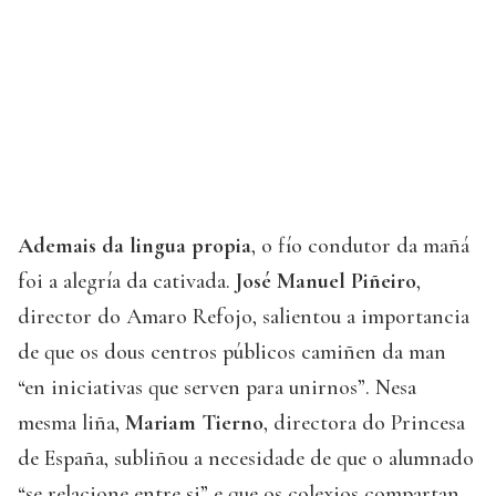
Ademais da lingua propia
, o fío condutor da mañá
foi a alegría da cativada.
José Manuel Piñeiro
,
director do Amaro Refojo, salientou a importancia
de que os dous centros públicos camiñen da man
“en iniciativas que serven para unirnos”. Nesa
mesma liña,
Mariam Tierno
, directora do Princesa
de España, subliñou a necesidade de que o alumnado
“se relacione entre si” e que os colexios compartan