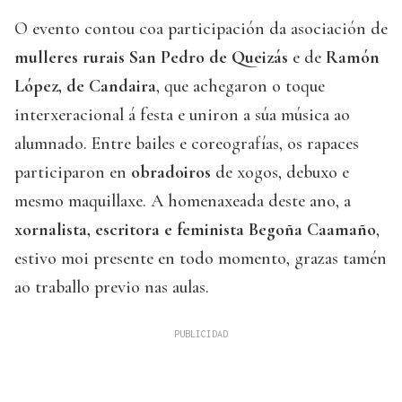
O evento contou coa participación da asociación de
mulleres rurais San Pedro de Queizás
e de
Ramón
López, de Candaira
, que achegaron o toque
interxeracional á festa e uniron a súa música ao
alumnado. Entre bailes e coreografías, os rapaces
participaron en
obradoiros
de xogos, debuxo e
mesmo maquillaxe. A homenaxeada deste ano, a
xornalista, escritora e feminista Begoña Caamaño
,
estivo moi presente en todo momento, grazas tamén
ao traballo previo nas aulas.