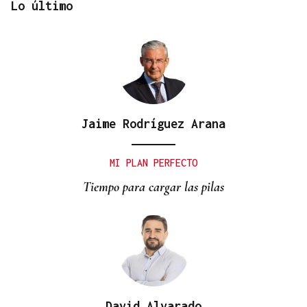
Lo último
Jaime Rodríguez Arana
QUEN CHO DIXO
¿Sabe usted que parece que hubo dos protestas
MI PLAN PERFECTO
distintas por la sanidad en Verín?
Tiempo para cargar las pilas
David Alvarado