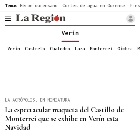
common.go-to-content
Temas
Héroe ourensano
Cortes de agua en Ourense
Pres
header.menu.open
Verín
Verín
Castrelo
Cualedro
Laza
Monterrei
Oímbra
R
LA ACRÓPOLIS, EN MINIATURA
La espectacular maqueta del Castillo de
Monterrei que se exhibe en Verín esta
Navidad