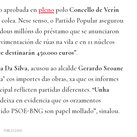
to aprobada en
pleno
polo
Concello de Verín
colea. Nese senso, o Partido Popular asegurou
 dous millóns do préstamo que se anunciaron
avimentación de rúas na vila e en 11 núcleos
se destinarán 450.000 euros”
.
a Da Silva
, acusou ao alcalde
Gerardo Seoane
a” cos importes das obras, xa que os informes
pal reflicten partidas diferentes.
“Unha
deixa en evidencia que os orzamentos
rtido PSOE-BNG son papel mollado
”
, sinalou.