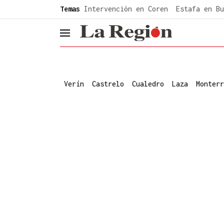
common.go-to-content
Temas
Intervención en Coren
Estafa en Bu
header.menu.open
Verín
Castrelo
Cualedro
Laza
Monterr