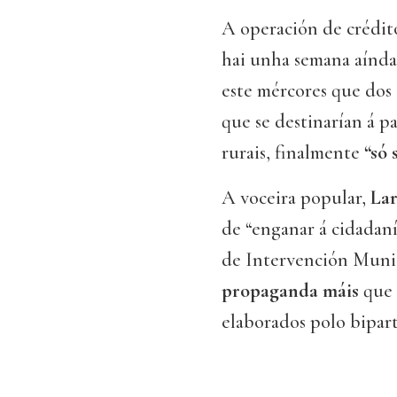
A operación de crédi
hai unha semana aínda 
este mércores que dos
que se destinarían á p
rurais, finalmente
“só 
A voceira popular,
Lar
de “enganar á cidadaní
de Intervención Munici
propaganda máis
que 
elaborados polo bipa