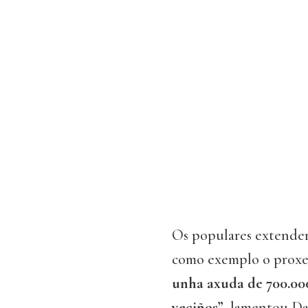
Os populares extender
como exemplo o proxec
unha axuda de 700.000
veciños”
, lamentou Da