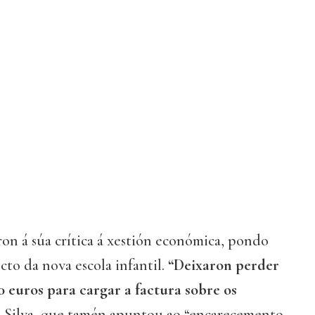
on á súa crítica á xestión económica, pondo
to da nova escola infantil.
“Deixaron perder
 euros para cargar a factura sobre os
 Silva, que tamén apuntou ao “encarecemento