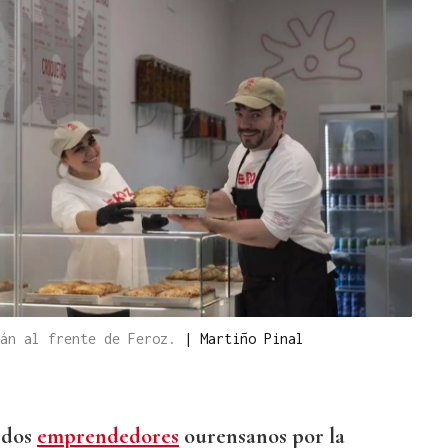
tán al frente de Feroz.
|
Martiño Pinal
 dos
emprendedores
ourensanos por la