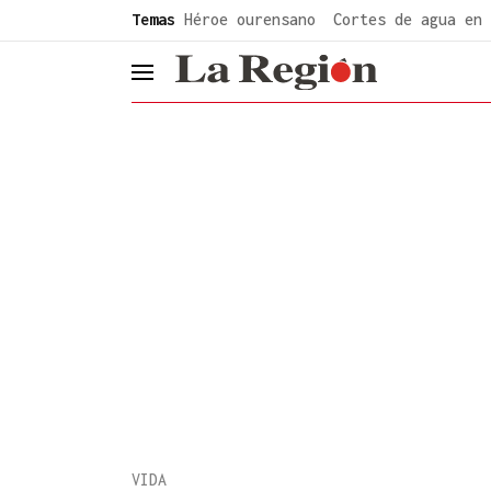
common.go-to-content
Temas
Héroe ourensano
Cortes de agua en 
header.menu.open
VIDA