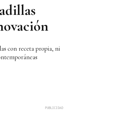
dillas
nnovación
s con receta propia, ni
 contemporáneas