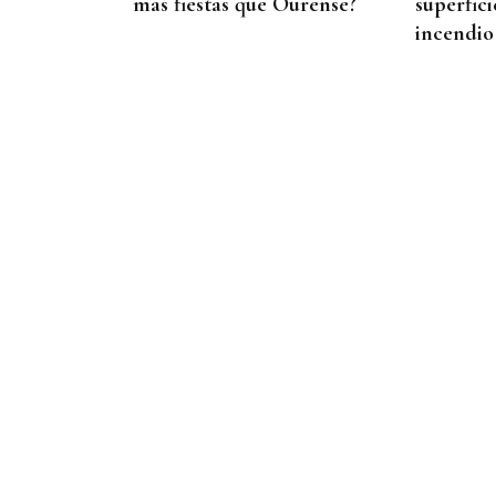
más fiestas que Ourense?
superfici
incendio
09
AGO
37 EDICIÓN
Ciclo de conciertos de
órgano de música antigua