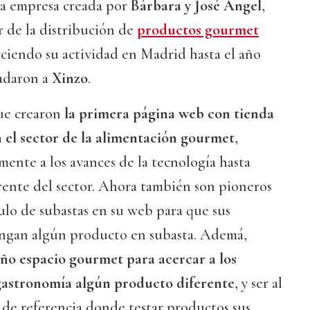
na empresa creada por
Bárbara y José Ángel
,
r de la distribución de
productos gourmet
rciendo su actividad en Madrid hasta el año
ladaron a
Xinzo
.
ue crearon
la primera página web con tienda
 el sector de la alimentación gourmet
,
ente a los avances de la tecnología hasta
rente del sector. Ahora también son pioneros
lo de subastas en su web para que sus
ngan algún producto en subasta. Ademá,
ño espacio gourmet para acercar a los
gastronomía algún producto diferente
, y ser al
 de referencia donde testar productos sus