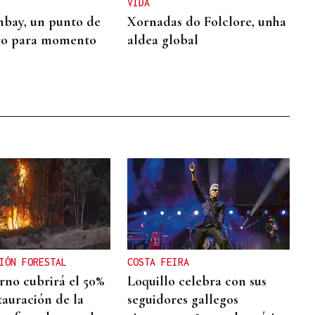
VIDA
bay, un punto de
Xornadas do Folclore, unha
ro para momento
aldea global
IÓN FORESTAL
COSTA FEIRA
rno cubrirá el 50%
Loquillo celebra con sus
tauración de la
seguidores gallegos