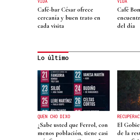
VIDA
VIDA
Café-bar César ofrece
Café Bom
cercanía y buen trato en
encuent
cada visita
del día
Lo último
VIDA
Xiasgal Líderes S.L., casi
cuatro décadas asesorando
con compromiso
QUEN CHO DIXO
RECUPERAC
¿Sabe usted que Ferrol, con
El Gobie
menos población, tiene casi
de la res