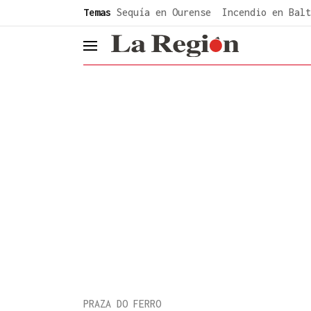
common.go-to-content
Temas
Sequía en Ourense
Incendio en Balt
header.menu.open
PRAZA DO FERRO