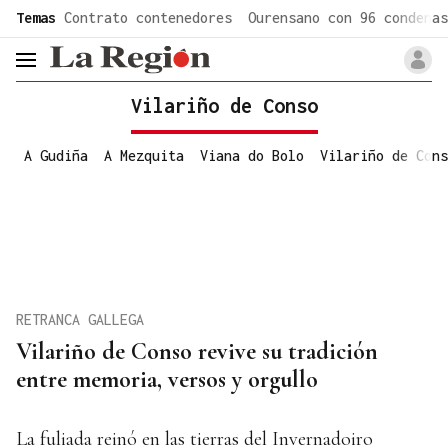
common.go-to-content
Temas
Contrato contenedores
Ourensano con 96 condenas
header.menu.open
Vilariño de Conso
A Gudiña
A Mezquita
Viana do Bolo
Vilariño de Cons
RETRANCA GALLEGA
Vilariño de Conso revive su tradición
entre memoria, versos y orgullo
La fuliada reinó en las tierras del Invernadoiro