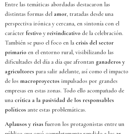
Entre las temáticas abordadas destacaron las
distintas formas del
amor
, tratadas desde una
perspectiva irónica y cercana, en sintonía con el
carácter
festivo
y
reivindicativo
de la celebración.
También se puso el foco en la
crisis del sector
primario
en el entorno rural, visibilizando las
dificultades del día a día que afrontan
ganaderos y
agricultores
para salir adelante, así como el impacto
de los
macroproyectos
impulsados por grandes
empresas en estas zonas. Todo ello acompañado de
una
crítica a la pasividad de los responsables
políticos
ante estas problemáticas.
Aplausos y risas
fueron los protagonistas entre un
público que cayó completamente rendido a los
25