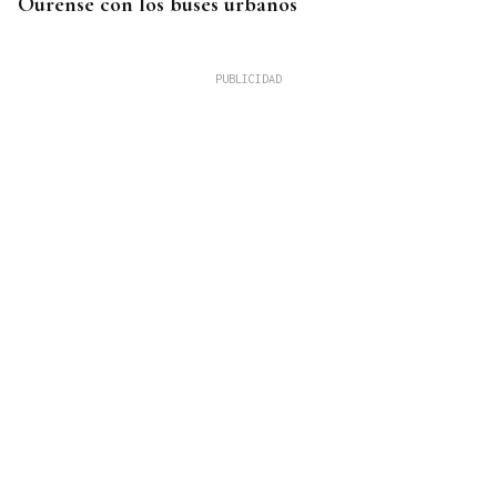
Ourense con los buses urbanos
OBITUARIO
Muere Jorge Messi, padre de Leo Messi, a los 68
años