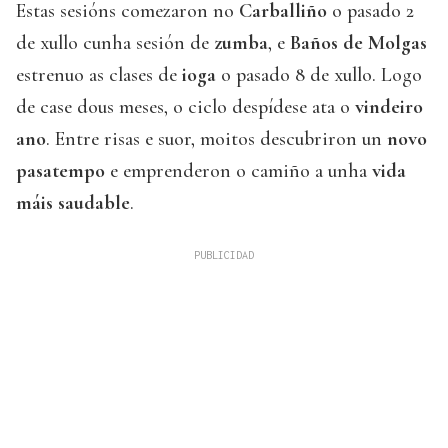
Estas sesións comezaron no
Carballiño
o pasado 2
de xullo cunha sesión de
zumba
, e
Baños de Molgas
estrenuo as clases de
ioga
o pasado 8 de xullo. Logo
de case dous meses, o ciclo despídese ata o
vindeiro
ano
. Entre risas e suor, moitos descubriron un
novo
pasatempo
e emprenderon o camiño a unha
vida
máis saudable
.