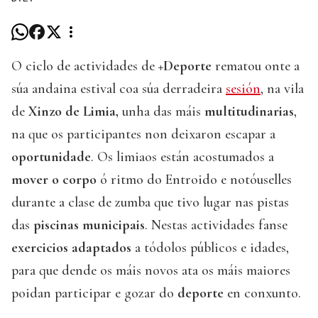
O ciclo de actividades de
+Deporte
rematou onte a
súa andaina estival coa súa derradeira
sesión
, na vila
de
Xinzo de Limia,
unha das máis
multitudinarias
,
na que os participantes non deixaron escapar a
oportunidade
. Os limiaos están acostumados a
mover o corpo
ó ritmo do Entroido e notóuselles
durante a clase de zumba que tivo lugar nas pistas
das
piscinas municipais
. Nestas actividades fanse
exercicios adaptados
a tódolos públicos e idades,
para que dende os máis novos ata os máis maiores
poidan participar e gozar do
deporte
en conxunto.