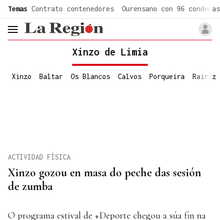
common.go-to-content
Temas
Contrato contenedores
Ourensano con 96 condenas
header.menu.open
Xinzo de Limia
Xinzo
Baltar
Os Blancos
Calvos
Porqueira
Rairiz
ACTIVIDAD FÍSICA
Xinzo gozou en masa do peche das sesión
de zumba
O programa estival de +Deporte chegou a súa fin na