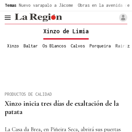
common.go-to-content
Temas
Nuevo varapalo a Jácome
Obras en la avenida de 
header.menu.open
Xinzo de Limia
Xinzo
Baltar
Os Blancos
Calvos
Porqueira
Rairiz
PRODUCTOS DE CALIDAD
Xinzo inicia tres días de exaltación de la
patata
La Casa da Brea, en Piñeira Seca, abrirá sus puertas