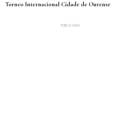
Torneo Internacional Cidade de Ourense
10 DE AGOSTO
Senegal se incorpora a las XLI Xornadas de
Folclore