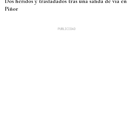
Dos heridos y trasladados tras una salida de vía en
Piñor
SEMIFINAL IDA
La Supercopa Galicia es el primer gran reto del
Auriense