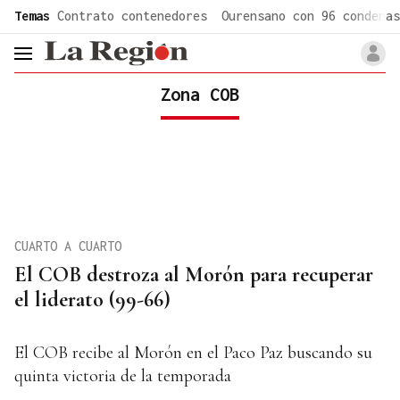
common.go-to-content
Temas
Contrato contenedores
Ourensano con 96 condenas
header.menu.open
Zona COB
CUARTO A CUARTO
El COB destroza al Morón para recuperar
el liderato (99-66)
El COB recibe al Morón en el Paco Paz buscando su
quinta victoria de la temporada