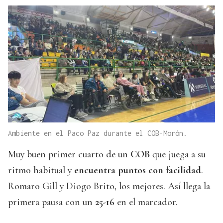
Ambiente en el Paco Paz durante el COB-Morón.
Muy buen primer cuarto de un
COB
que juega a su
ritmo habitual y
encuentra puntos con facilidad
.
Romaro Gill y Diogo Brito, los mejores. Así llega la
primera pausa con un
25-16
en el marcador.