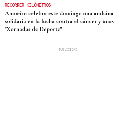
RECORRER KILÓMETROS
Amoeiro celebra este domingo una andaina
solidaria en la lucha contra el cáncer y unas
"Xornadas de Deporte"
CUIDAR LOS ECOSISTEMAS COSTEROS
Las claves para reducir los residuos y mantener las
playas limpias este verano