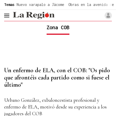
common.go-to-content
Temas
Nuevo varapalo a Jácome
Obras en la avenida de 
header.menu.open
Zona COB
Un enfermo de ELA, con el COB: "Os pido
que afrontéis cada partido como si fuese el
último"
Urbano González, exbaloncestista profesional y
enfermo de ELA, motivó desde su experiencia a los
jugadores del COB