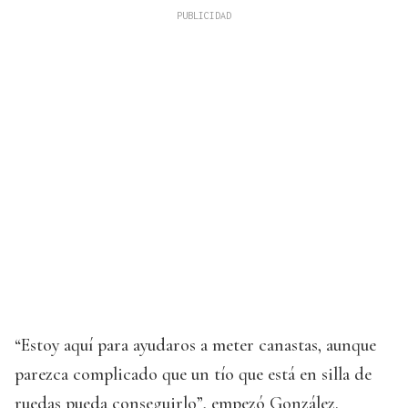
“Estoy aquí para ayudaros a meter canastas, aunque
parezca complicado que un tío que está en silla de
ruedas pueda conseguirlo”, empezó González.