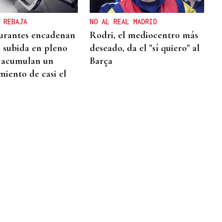
 REBAJA
NO AL REAL MADRID
urantes encadenan
Rodri, el mediocentro más
a subida en pleno
deseado, da el "sí quiero" al
 acumulan un
Barça
miento de casi el