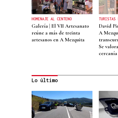
HOMENAJE AL CENTENO
TURISTAS 
Galería | El VII Artesanato
David Pi
reúne a más de treinta
A Mezqui
artesanos en A Mezquita
transcur
Se valor
cercanía
Lo último
RETORNADO
Stief Fernández, agente de
ventas en Cataluña: “A