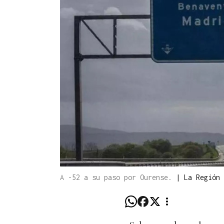
A -52 a su paso por Ourense.
|
La Región