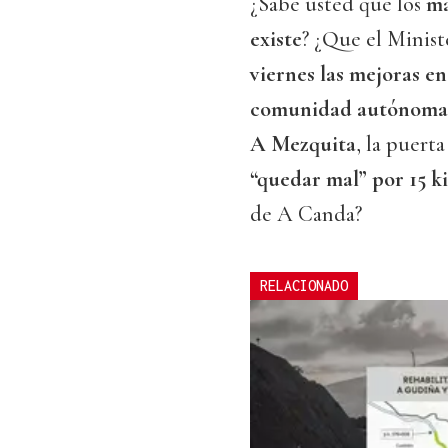
¿Sabe usted que los
ma
existe
? ¿Que el Minis
viernes las mejoras en
comunidad autónoma n
A Mezquita
, la puert
“quedar mal” por 15 k
de A Canda?
RELACIONADO