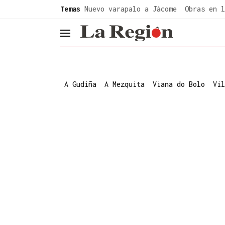
common.go-to-content
Temas
Nuevo varapalo a Jácome
Obras en l
header.menu.open
A Gudiña
A Mezquita
Viana do Bolo
Vil