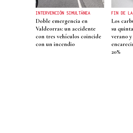
Mezquita me permite
INTERVENCIÓN SIMULTÁNEA
FIN DE LA
reconectar con la familia y
Doble emergencia en
Los carb
los amigos de toda la vida”
Valdeorras: un accidente
su quint
con tres vehículos coincide
verano y
con un incendio
encareci
20%
FALTA DE MEDIOS
Vivas pide expulsar de
inmediato a migrantes que
siguen en Ceuta y "blindar"