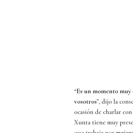
“
Es un momento muy e
vosotros
”, dijo la con
ocasión de charlar con
Xunta tiene muy presen
que trabaja por
mejora