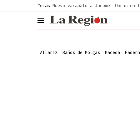
common.go-to-content
Temas
Nuevo varapalo a Jácome
Obras en l
header.menu.open
Allariz
Baños de Molgas
Maceda
Padern