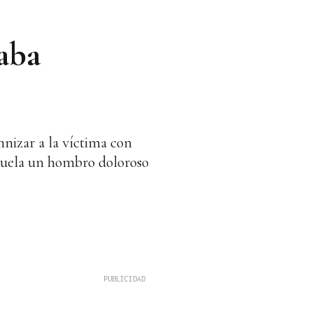
aba
nizar a la víctima con
secuela un hombro doloroso