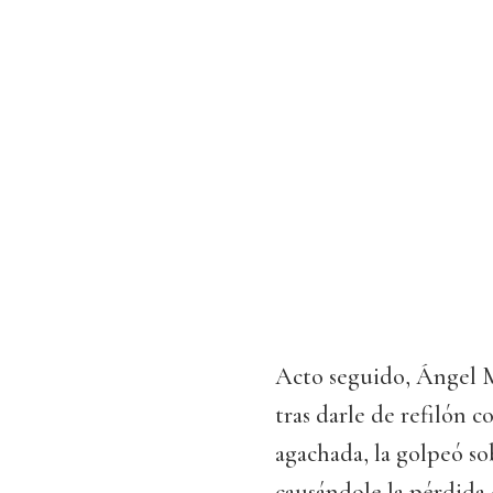
Acto seguido, Ángel 
tras darle de refilón c
agachada, la golpeó so
causándole la pérdida