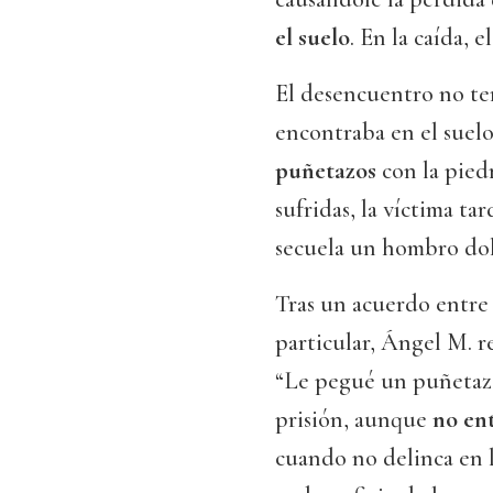
el suelo
. En la caída, 
El desencuentro no ter
encontraba en el suel
puñetazos
con la piedr
sufridas, la víctima ta
secuela un hombro dol
Tras un acuerdo entre s
particular, Ángel M. re
“Le pegué un puñetazo,
prisión, aunque
no ent
cuando no delinca en l