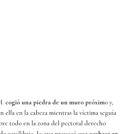
M.
cogió una piedra de un muro próxim
o y,
on ella en la cabeza mientras la víctima seguía
bre todo en la zona del pectoral derecho
 de equilibrio, lo que provocó que
acabase en