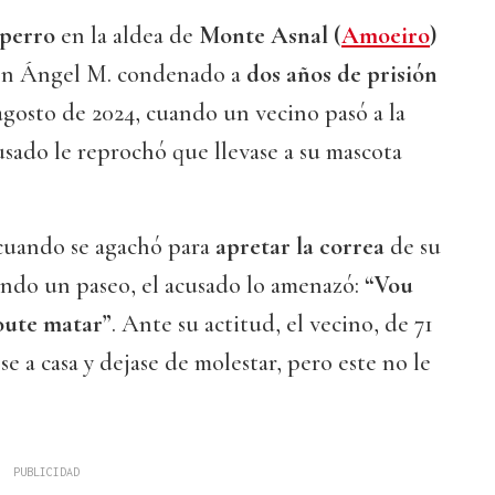
 perro
en la aldea de
Monte Asnal (
Amoeiro
)
con Ángel M. condenado a
dos años de prisión
 agosto de 2024, cuando un vecino pasó a la
cusado le reprochó que llevase a su mascota
, cuando se agachó para
apretar la correa
de su
ando un paseo, el acusado lo amenazó:
“Vou
oute matar”
. Ante su actitud, el vecino, de 71
ese a casa y dejase de molestar, pero este no le