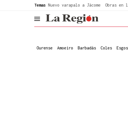
common.go-to-content
Temas
Nuevo varapalo a Jácome
Obras en l
header.menu.open
Ourense
Amoeiro
Barbadás
Coles
Esgos