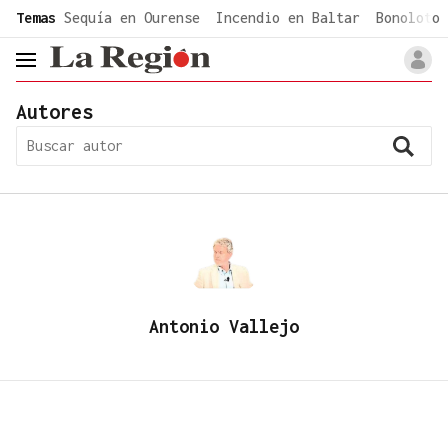
common.go-to-content
Temas
Sequía en Ourense
Incendio en Baltar
Bonoloto 
header.menu.open
Autores
Antonio Vallejo