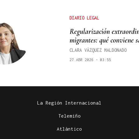
DIARIO LEGAL
Regularización extraordi
migrantes: qué conviene 
CLARA VÁZQUEZ MALDONADO
27 ABR 2026 - 03:55
La Región Internacional
Telemiño
Atlántico