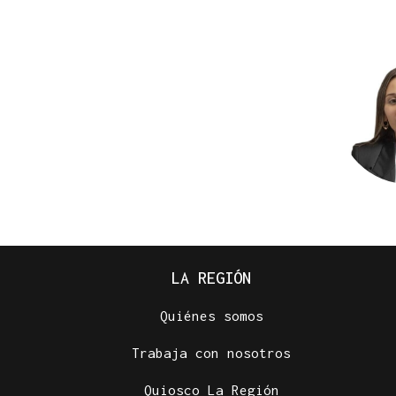
LA REGIÓN
Quiénes somos
Trabaja con nosotros
Quiosco La Región