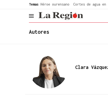
common.go-to-content
Temas
Héroe ourensano
Cortes de agua en 
header.menu.open
Autores
Clara Vázque