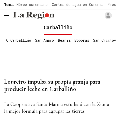
common.go-to-content
Temas
Héroe ourensano
Cortes de agua en Ourense
Pres
header.menu.open
Carballiño
O Carballiño
San Amaro
Beariz
Boborás
San Cristov
Loureiro impulsa su propia granja para
producir leche en Carballiño
La Cooperativa Santa Mariña estudiará con la Xunta
la mejor fórmula para agrupar las tierras