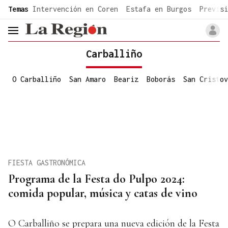
common.go-to-content
Temas
Intervención en Coren
Estafa en Burgos
Previsi
header.menu.open
Carballiño
O Carballiño
San Amaro
Beariz
Boborás
San Cristov
FIESTA GASTRONÓMICA
Programa de la Festa do Pulpo 2024:
comida popular, música y catas de vino
O Carballiño se prepara una nueva edición de la Festa