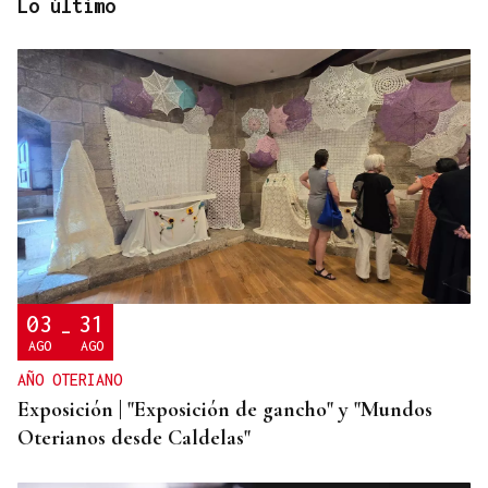
Lo último
CRIMEN EN A GRANXA
La jueza insta al CHUO a notificarle el alta de la
presunta matricida de O Carballiño
03
31
-
AGO
AGO
AÑO OTERIANO
Exposición | "Exposición de gancho" y "Mundos
Oterianos desde Caldelas"