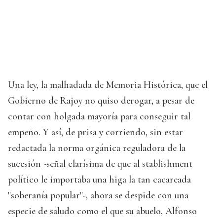
Una ley, la malhadada de Memoria Histórica, que el
Gobierno de Rajoy no quiso derogar, a pesar de
contar con holgada mayoría para conseguir tal
empeño. Y así, de prisa y corriendo, sin estar
redactada la norma orgánica reguladora de la
sucesión -señal clarísima de que al stablishment
político le importaba una higa la tan cacareada
"soberanía popular"-, ahora se despide con una
especie de saludo como el que su abuelo, Alfonso