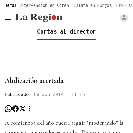
common.go-to-content
Temas
Intervención en Coren
Estafa en Burgos
Previsi
header.menu.open
Cartas al director
Abdicación acertada
Publicado:
08 Jun 2014 - 11:15
A comienzos del año quería seguir "moderando" la
convivencia entre los españoles. De pronto, como