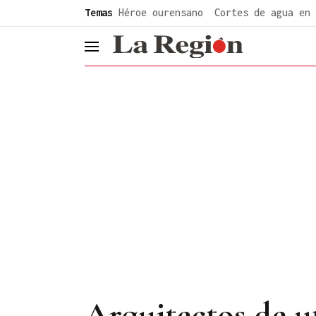
common.go-to-content
Temas
Héroe ourensano
Cortes de agua en 
header.menu.open
Arquitectos de u