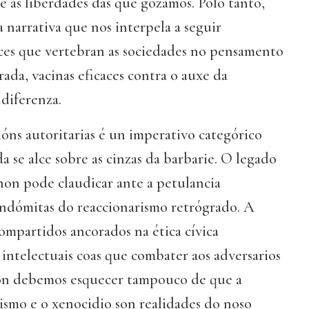
 e as liberdades das que gozamos. Polo tanto,
narrativa que nos interpela a seguir
rces que vertebran as sociedades no pensamento
trada, vacinas eficaces contra o auxe da
diferenza.
óns autoritarias é un imperativo categórico
a se alce sobre as cinzas da barbarie. O legado
on pode claudicar ante a petulancia
s indómitas do reaccionarismo retrógrado. A
ompartidos ancorados na ética cívica
intelectuais coas que combater aos adversarios
non debemos esquecer tampouco de que a
lismo e o xenocidio son realidades do noso