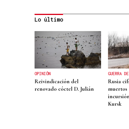
Lo último
La Región
Invasiones modernas
OPINIÓN
GUERRA DE
Reivindicación del
Rusia cif
renovado cóctel D. Julián
muertos 
incursió
Kursk