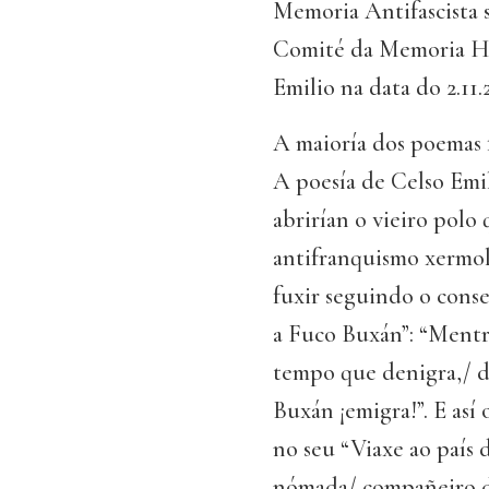
Memoria Antifascista 
Comité da Memoria Hi
Emilio na data do 2.11.
A maioría dos poemas 
A poesía de Celso Em
abrirían o vieiro polo
antifranquismo xermol
fuxir seguindo o conse
a Fuco Buxán”: “Mentr
tempo que denigra,/ de
Buxán ¡emigra!”. E así 
no seu “Viaxe ao país
nómada/ compañeiro do