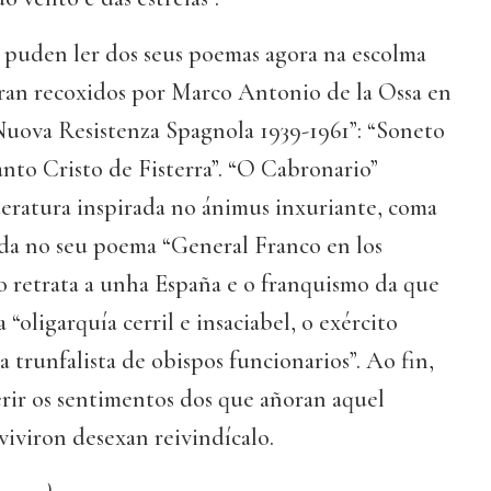
s puden ler dos seus poemas agora na escolma
ran recoxidos por Marco Antonio de la Ossa en
 Nuova Resistenza Spagnola 1939-1961”: “Soneto
anto Cristo de Fisterra”. “O Cabronario”
teratura inspirada no ánimus inxuriante, coma
uda no seu poema “General Franco en los
io retrata a unha España e o franquismo da que
“oligarquía cerril e insaciabel, o exército
 trunfalista de obispos funcionarios”. Ao fin,
rir os sentimentos dos que añoran aquel
viviron desexan reivindícalo.