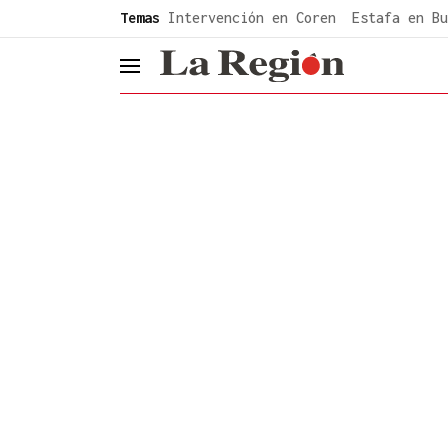
common.go-to-content
Temas
Intervención en Coren
Estafa en Bu
header.menu.open