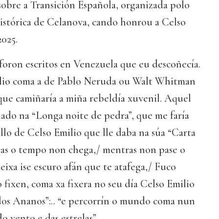
sobre a Transición Española, organizada polo
stórica de Celanova, cando honrou a Celso
2025.
foron escritos en Venezuela que eu descoñecía.
ilio coma a de Pablo Neruda ou Walt Whitman
 que camiñaría a miña rebeldía xuvenil. Aquel
ado na “Longa noite de pedra”, que me faría
llo de Celso Emilio que lle daba na súa “Carta
as o tempo non chega,/ mentras non pase o
ixa ise escuro afán que te atafega,/ Fuco
o fixen, coma xa fixera no seu día Celso Emilio
 dos Ananos”:.. “e percorrín o mundo coma nun
 vento e das estrelas”.