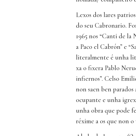
Lexos dos lares patrio
do seu Cabronario. Fo
1965 nos “Canti de la
a Paco el Cabrón” e “S
literalmente é unha li
xa o fixera Pablo Ner
infiernos”. Celso Emil
non saen ben parados a 
ocupante e unha igrexa
unha obra que pode fe
réxime a os que non o 