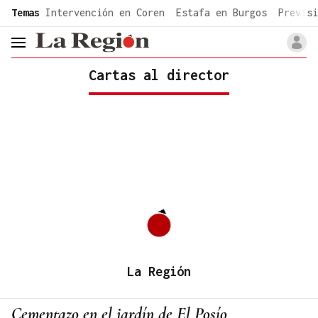
common.go-to-content
Temas
Intervención en Coren
Estafa en Burgos
Previsi
header.menu.open
Cartas al director
La Región
Cementazo en el jardín de El Posío