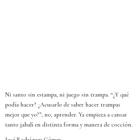
Ni santo sin estampa, ni juego sin trampa. “¿Y qué
podía hacer? ¿Acusarlo de saber hacer trampas
mejor que yo?”, no, aprender. Ya empieza a cansar
tanto jabalí en distinta forma y manera de cocción.
José Rodríguez Gómez