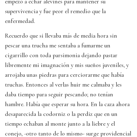
empezó a echar alevines para mantener su
supervivencia y fue peor el remedio que la
enfermedad.
Recuerdo que si llevaba más de media hora sin
pescar una trucha me sentaba a fumarme un
cigarrillo con toda parsimonia dejando pastar
libremente mi imagnación y mis sueños juveniles, y
arrojaba unas piedras para cerciorarme que había
truchas. Entonces al verlas huir me calmaba y les
daba tiempo para seguir pescando; no tenían
hambre. Había que esperar su hora. En la caza ahora
desaparecida la codorniz o la perdiz que en un
tiempo echaban al monte junto a la liebre y el
conejo, -otro tanto de lo mismo- surge providencial