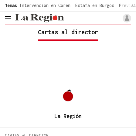
common.go-to-content
Temas
Intervención en Coren
Estafa en Burgos
Previsi
header.menu.open
Cartas al director
La Región
CARTAS AL DIRECTOR