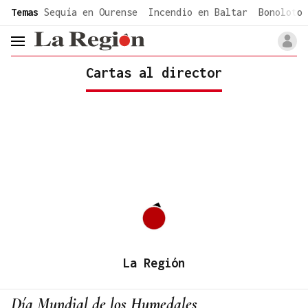
common.go-to-content
Temas
Sequía en Ourense
Incendio en Baltar
Bonoloto 
header.menu.open
Cartas al director
La Región
Día Mundial de los Humedales