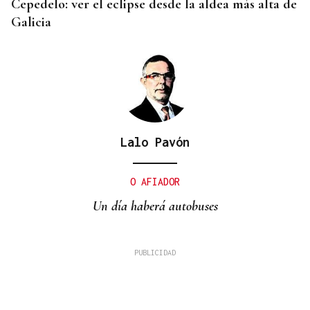
Cepedelo: ver el eclipse desde la aldea más alta de
Galicia
Lalo Pavón
O AFIADOR
Un día haberá autobuses