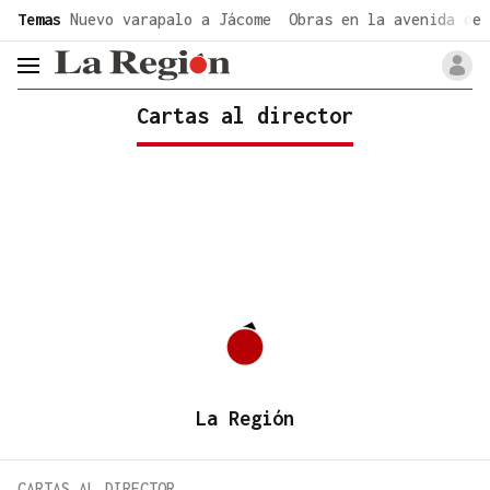
common.go-to-content
Temas
Nuevo varapalo a Jácome
Obras en la avenida de 
header.menu.open
Cartas al director
La Región
CARTAS AL DIRECTOR