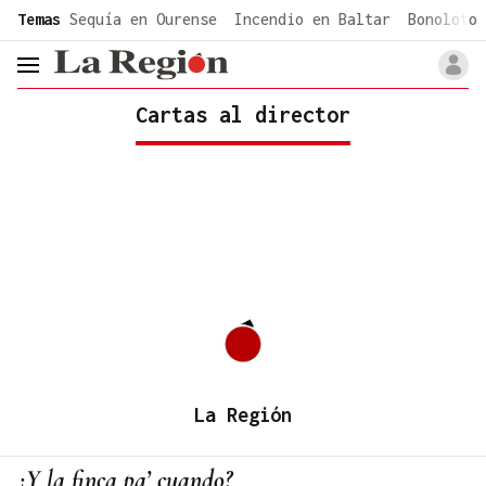
common.go-to-content
Temas
Sequía en Ourense
Incendio en Baltar
Bonoloto 
header.menu.open
Cartas al director
La Región
¿Y la finca pa’ cuando?