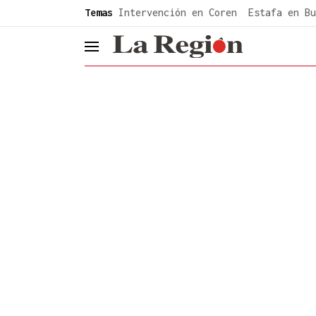
common.go-to-content
Temas
Intervención en Coren
Estafa en Bu
header.menu.open