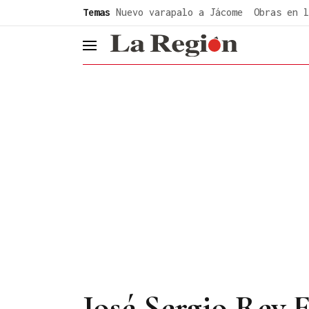
common.go-to-content
Temas
Nuevo varapalo a Jácome
Obras en l
header.menu.open
José Sergio Rey 