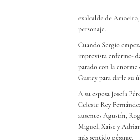
exalcalde de Amoeiro
personaje.
Cuando Sergio empezaba
imprevista enferme- da
parado con la enorme c
Gustey para darle su ú
A su esposa Josefa Pér
Celeste Rey Fernández;
ausentes Agustín, Roge
Miguel, Xaise y Adrian
más sentido pésame.