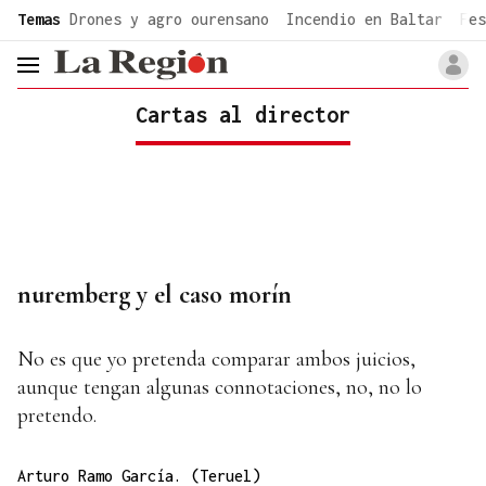
common.go-to-content
Temas
Drones y agro ourensano
Incendio en Baltar
Fes
header.menu.open
Cartas al director
nuremberg y el caso morín
No es que yo pretenda comparar ambos juicios,
aunque tengan algunas connotaciones, no, no lo
pretendo.
Arturo Ramo García. (Teruel)