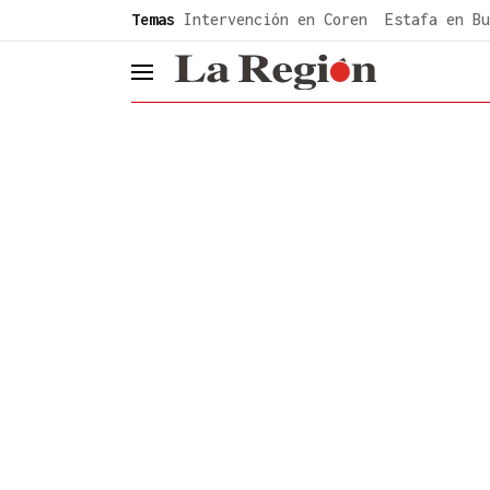
common.go-to-content
Temas
Intervención en Coren
Estafa en Bu
header.menu.open