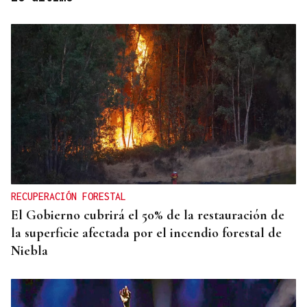
La Región
San Lorenzo
RECUPERACIÓN FORESTAL
El Gobierno cubrirá el 50% de la restauración de
la superficie afectada por el incendio forestal de
Niebla