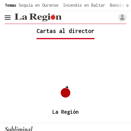
common.go-to-content
Temas
Sequía en Ourense
Incendio en Baltar
Bonoloto 
header.menu.open
Cartas al director
La Región
Subliminal