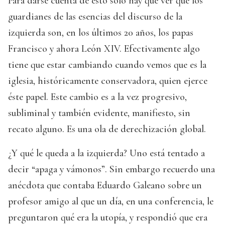
Para darse cuenta de esto solo hay que ver que los
guardianes de las esencias del discurso de la
izquierda son, en los últimos 20 años, los papas
Francisco y ahora León XIV. Efectivamente algo
tiene que estar cambiando cuando vemos que es la
iglesia, históricamente conservadora, quien ejerce
éste papel. Este cambio es a la vez progresivo,
subliminal y también evidente, manifiesto, sin
recato alguno. Es una ola de derechización global.
¿Y qué le queda a la izquierda? Uno está tentado a
decir “apaga y vámonos”. Sin embargo recuerdo una
anécdota que contaba Eduardo Galeano sobre un
profesor amigo al que un día, en una conferencia, le
preguntaron qué era la utopía, y respondió que era