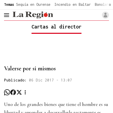
common.go-to-content
Temas
Sequía en Ourense
Incendio en Baltar
Bonoloto 
header.menu.open
Cartas al director
Valerse por si mismos
Publicado:
06 Dic 2017 - 13:07
Uno de los grandes bienes que tiene el hombre es su
libertad y aprender a desarrollarle rectamente es