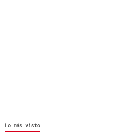
impulsado por Estados Unidos
Lo más visto