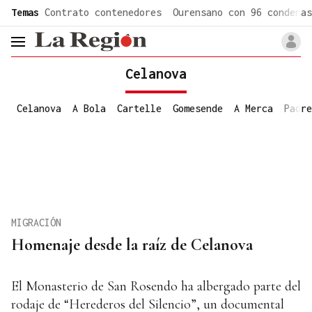
common.go-to-content
Temas
Contrato contenedores
Ourensano con 96 condenas
header.menu.open
Celanova
Celanova
A Bola
Cartelle
Gomesende
A Merca
Padre
MIGRACIÓN
Homenaje desde la raíz de Celanova
El Monasterio de San Rosendo ha albergado parte del
rodaje de “Herederos del Silencio”, un documental