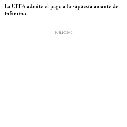
La UEFA admite el pago a la supuesta amante de
Infantino
27 PUNTOS EN GALICIA
La Guardia Civil desplegará un dispositivo por el
eclipse con más de 24.000 agentes