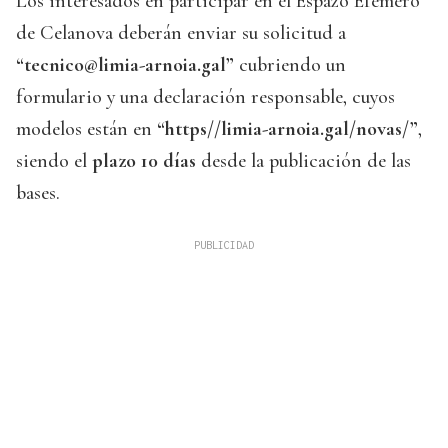
Los interesados en participar en el Espazo Efémero
de Celanova deberán enviar su solicitud a
“tecnico@limia-arnoia.gal”
cubriendo un
formulario y una declaración responsable, cuyos
modelos están en
“https//limia-arnoia.gal/novas/”
,
siendo el
plazo 10 días
desde la publicación de las
bases.