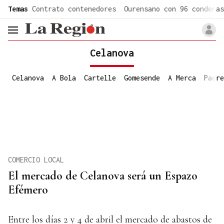
common.go-to-content
Temas
Contrato contenedores
Ourensano con 96 condenas
header.menu.open
Celanova
Celanova
A Bola
Cartelle
Gomesende
A Merca
Padre
COMERCIO LOCAL
El mercado de Celanova será un Espazo
Efémero
Entre los días 2 y 4 de abril el mercado de abastos de