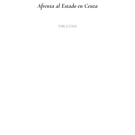
Afrenta al Estado en Ceuta
BATERÍA DE MEDIDAS
Estas son las medidas acordadas por la Xunta,
CEG y UGT para reducir las bajas laborales