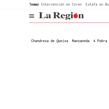
common.go-to-content
Temas
Intervención en Coren
Estafa en Bu
header.menu.open
Chandrexa de Queixa
Manzaneda
A Pobra 