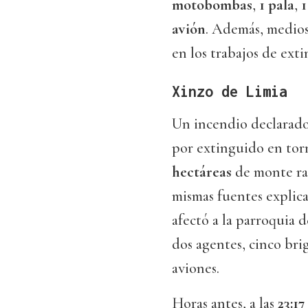
motobombas
,
1 pala
,
1
avión
. Además, medios
en los trabajos de exti
Xinzo de Limia
Un incendio declarado
por extinguido en tor
hectáreas
de monte ras
mismas fuentes explica
afectó a la parroquia 
dos agentes, cinco bri
aviones.
Horas antes, a las
23:17