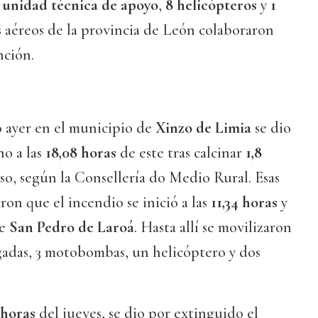
 unidad técnica de apoyo
,
8 helicópteros
y
1
 aéreos de la provincia de León colaboraron
nción.
 ayer en el municipio de
Xinzo de Limia
se dio
no a las
18,08 horas
de este tras calcinar
1,8
o, según la Consellería do Medio Rural. Esas
ron que el incendio se inició a las
11,34 horas
y
de
San Pedro de Laroá
. Hasta allí se movilizaron
gadas, 3 motobombas, un helicóptero y dos
 horas
del jueves, se dio por extinguido el