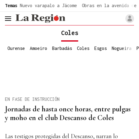
common.go-to-content
Temas
Nuevo varapalo a Jácome
Obras en la avenida de 
header.menu.open
Coles
Ourense
Amoeiro
Barbadás
Coles
Esgos
Nogueira
P
EN FASE DE INSTRUCCIÓN
Jornadas de hasta once horas, entre pulgas
y moho en el club Descanso de Coles
Las testigos protegidas del Descanso, narran lo