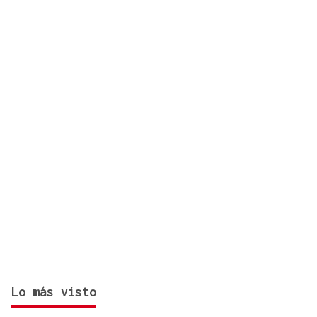
incursión ucraniana en Kursk
Lo más visto