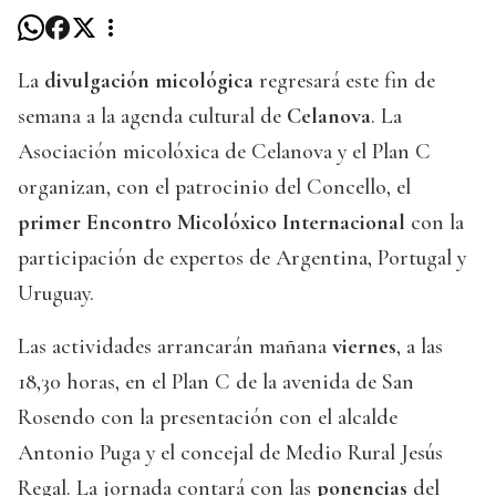
La
divulgación micológica
regresará este fin de
semana a la agenda cultural de
Celanova
. La
Asociación micolóxica de Celanova y el Plan C
organizan, con el patrocinio del Concello, el
primer Encontro Micolóxico Internacional
con la
participación de expertos de Argentina, Portugal y
Uruguay.
Las actividades arrancarán mañana
viernes
, a las
18,30 horas, en el Plan C de la avenida de San
Rosendo con la presentación con el alcalde
Antonio Puga y el concejal de Medio Rural Jesús
Regal. La jornada contará con las
ponencias
del