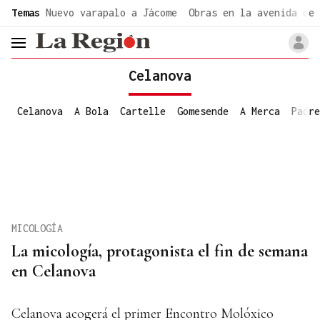
common.go-to-content
Temas
Nuevo varapalo a Jácome
Obras en la avenida de 
header.menu.open
Celanova
Celanova
A Bola
Cartelle
Gomesende
A Merca
Padre
MICOLOGÍA
La micología, protagonista el fin de semana
en Celanova
Celanova acogerá el primer Encontro Molóxico