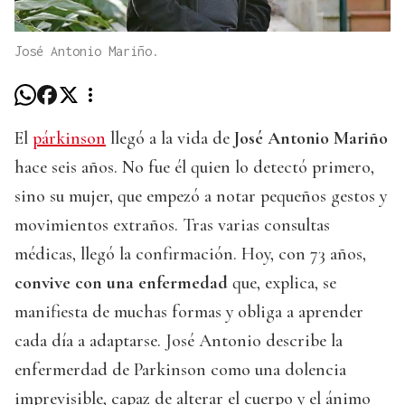
José Antonio Mariño.
El
párkinson
llegó a la vida de
José Antonio Mariño
hace seis años. No fue él quien lo detectó primero,
sino su mujer, que empezó a notar pequeños gestos y
movimientos extraños. Tras varias consultas
médicas, llegó la confirmación. Hoy, con 73 años,
convive con una enfermedad
que, explica, se
manifiesta de muchas formas y obliga a aprender
cada día a adaptarse. José Antonio describe la
enfermerdad de Parkinson como una dolencia
imprevisible, capaz de alterar el cuerpo y el ánimo