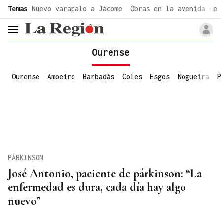
common.go-to-content
Temas
Nuevo varapalo a Jácome
Obras en la avenida de 
header.menu.open
Ourense
Ourense
Amoeiro
Barbadás
Coles
Esgos
Nogueira
P
PÁRKINSON
José Antonio, paciente de párkinson: “La
enfermedad es dura, cada día hay algo
nuevo”