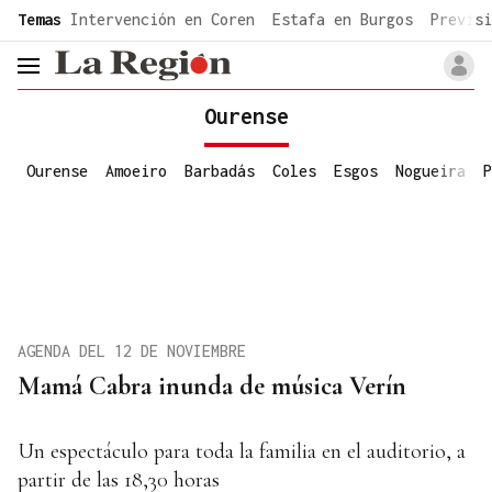
common.go-to-content
Temas
Intervención en Coren
Estafa en Burgos
Previsi
header.menu.open
Ourense
Ourense
Amoeiro
Barbadás
Coles
Esgos
Nogueira
P
AGENDA DEL 12 DE NOVIEMBRE
Mamá Cabra inunda de música Verín
Un espectáculo para toda la familia en el auditorio, a
partir de las 18,30 horas